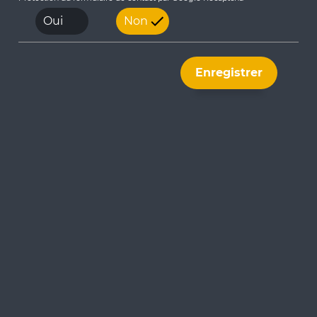
Oui
Non
19/07/2024
L’innovation au coeur des projets
d’arrosage agronomique
Enregistrer