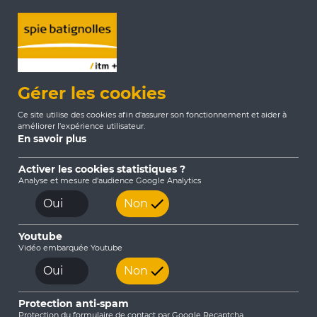
Gérer les cookies
Ce site utilise des cookies afin d'assurer son fonctionnement et aider à
améliorer l'expérience utilisateur.
En savoir plus
Activer les cookies statistiques ?
Analyse et mesure d'audience Google Analytics
Accueil
Actualités
2024
Oui
Non
L’innovation au coeur des projets d’arrosage
agronomique
Youtube
Vidéo embarquée Youtube
Oui
Non
Protection anti-spam
Protection du formulaire de contact par Google Recaptcha