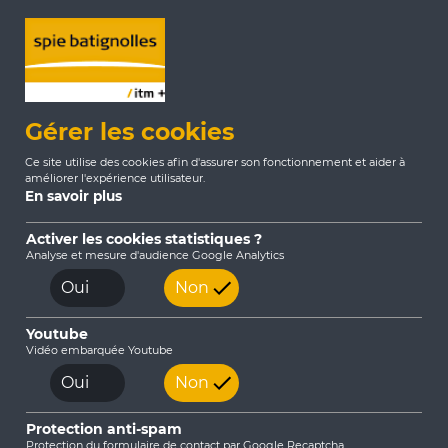
Gérer les cookies
Ce site utilise des cookies afin d'assurer son fonctionnement et aider à
améliorer l'expérience utilisateur.
En savoir plus
Activer les cookies statistiques ?
Analyse et mesure d'audience Google Analytics
Accueil
Actualités
2024
Oui
Non
Surveillance des cours d’eau de la métropole
d’Orléans
Youtube
Vidéo embarquée Youtube
Oui
Non
Protection anti-spam
Protection du formulaire de contact par Google Recaptcha