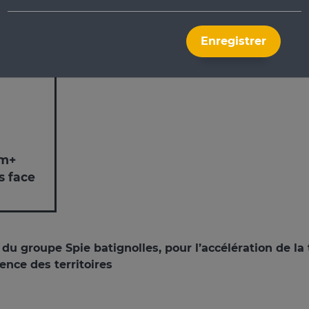
 l’Arve : Spie batignolles itm+ renforce la protection d
Enregistrer
tm+
s face
E du groupe Spie batignolles, pour l’accélération de l
ience des territoires