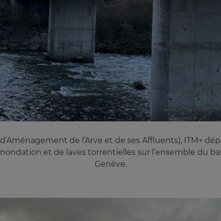
d’Aménagement de l’Arve et de ses Affluents), ITM+ dépl
’inondation et de laves torrentielles sur l’ensemble du b
Genève.