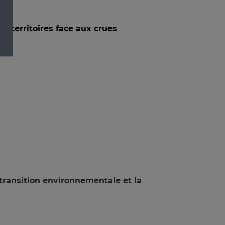
es territoires face aux crues
a transition environnementale et la