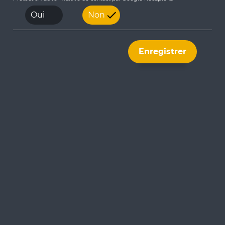
Oui
Non
Enregistrer
Gestionnaire de réseaux
Spie batignolles ITM+ accompagne au quotidien
les gestionnaires de réseaux d'eau, d'électricité,
d'autres énergies, d'infrastructures ferroviaires
et tous modes de transport avec ses solutions
de visualisation, de mesure, d'aide à la décision
et de reporting, comme par exemple notre
plateforme Smart d'hypervision Argos, notre
large gamme de capteurs et d'instrumentations.
Notre Expérience à votre Service