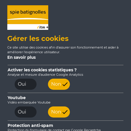
Gérer les cookies
Ce site utilise des cookies afin d'assurer son fonctionnement et aider à
améliorer l'expérience utilisateur.
En savoir plus
Activer les cookies statistiques ?
Analyse et mesure d'audience Google Analytics
Accueil
Vous êtes
Gestionnaire de réseaux
Oui
Non
Ville ou Territoire
Youtube
Vidéo embarquée Youtube
Gestionnaire de réseaux
Oui
Non
Exploitant ou Mainteneur de Bâtiment
Protection anti-spam
Protection du formulaire de contact par Google Recaptcha